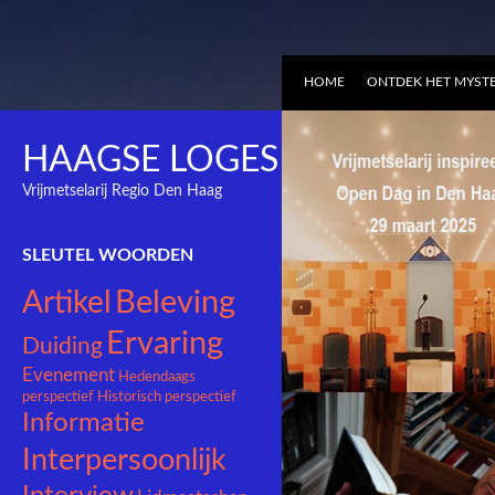
HOME
ONTDEK HET MYSTE
HAAGSE LOGES
Vrijmetselarij Regio Den Haag
OPEN HUIS ZATERDAG
SLEUTEL WOORDEN
MAART 2025
Beleving
Artikel
Ervaring
Duiding
Evenement
Hedendaags
perspectief
Historisch perspectief
Informatie
Interpersoonlijk