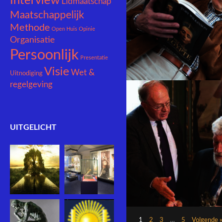
Interview
Lidmaatschap
Maatschappelijk
INTERVIEW TJEU VAN 
Methode
Open Huis
Opinie
BERK, THEOLOOG
Organisatie
Persoonlijk
Presentatie
Visie
Wet &
Uitnodiging
regelgeving
UITGELICHT
EEN UITNODIGENDE 
1
2
3
…
5
Volgende 