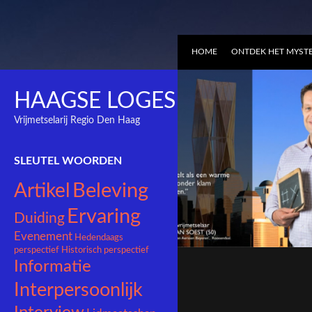
HOME
ONTDEK HET MYSTE
HAAGSE LOGES
Vrijmetselarij Regio Den Haag
SLEUTEL WOORDEN
Beleving
Artikel
VRIJMETSELARIJ EN
Ervaring
Duiding
DAGELIJKS LEVEN
Evenement
Hedendaags
perspectief
Historisch perspectief
Informatie
Interpersoonlijk