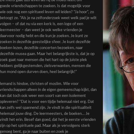
De mens gaat dus leven als hij de moed heeft om
goede vriendschappen te zoeken. Is dat mogelijk voor
wie ook nog een spiritueel leven wil leiden? “Ja hoor”, zo
betoogt ze. “Als je na zelfonderzoek weet welk pad je wilt
volgen – of dat nu via een kerk is, een loge of een
leermeester – dan weet je ook welke vrienden je
daarvoor nodig hebt en die kun je zoeken. Je kunt ze
zoeken in dezelfde geestelijke sfeer. Je kunt dezelfde
boeken lezen, dezelfde concerten bezoeken, naar
dezelfde musea gaan. Maar het belangrijkste is, dat je op
zoek gaat naar mensen die het hart op de juiste plek
hebben: gelijkgestemden, zielsverwanten, mensen die
hun mond open durven doen, heel belangrijk!”
Iemand is hindoe, christen of moslim. Wie voor
vriendschappen alleen in de eigen gemeenschap kijkt, dan
kan dat toch ook weer een soort van een isolement
opleveren? “Dat is voor een tijdje helemaal niet erg. Dat
kan zelfs wel spannend zijn. Je vindt in die spiritualiteit
helemaal jouw ding. De leermeesters, de boeken… Je
vindt het erin. Besef dan goed, dat het je eerste vrienden
zijn op het spirituele pad. Maar als je vervolgens sterk
genoeg bent, ga je naar buiten en zoek je