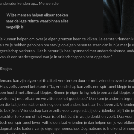
andersdenkenden op… Mensen die
‘Wijze mensen helpen elkaar zoeken
naar de lege ruimte waarbinnen alles
mogelijk is’
je kunnen helpen om over je eigen grenzen heen te kijken. Je eerste vrienden k
als ze je hebben geholpen om stevig op eigen benen te staan dan kun je met je e
gezelschap verkeren. Het is natuurlijk heel spannend met andersdenkende, an
vanuit een sterktegevoel wat je in vriendschappen hebt opgedaan.”
Klepjes
Iemand kan zijn eigen spiritualiteit versterken door er met vrienden over te p
Haas zelfs zoveel betekenis? “Ja, vriendschap kan zelfs een spiritueel klepje in 
een hoofd met allemaal klepjes. Binnen je eigen kring heb je een aantal klepjes 
weten wij met elkaar en we zitten op het goede pad.’ Dan kom je anderen tegen 
en die laat je zien dat er ook nog een heel andere kant aan het leven zit. Vriend
te bekijken. Vriendschap kan er zelfs voor zorgen dat jij de vrijdenker blijft die j
erachter te komen of het waar is, of het ècht is wat je denkt en voelt. Daarvoor 
toch een spiritueel leven wilt leiden, laat vrienden je dan helpen om je wereldbee
dogmatische kaders van je eigen gemeenschap. Dogmatisme is fnuikend binnen 