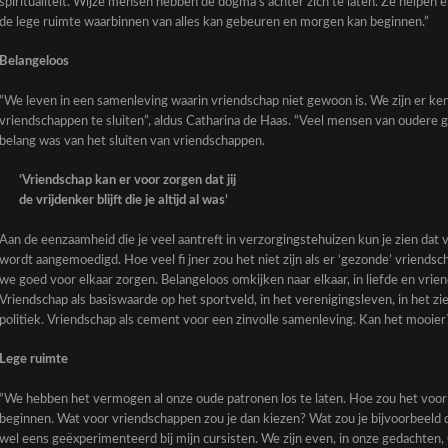
spiritualiteit. Wijze mensen hebben de dogma’s achter zich te laten. Ze helpen 
de lege ruimte waarbinnen van alles kan gebeuren en morgen kan beginnen.”
Belangeloos
“We leven in een samenleving waarin vriendschap niet gewoon is. We zijn er kenn
vriendschappen te sluiten”, aldus Catharina de Haas. “Veel mensen van oudere 
belang was van het sluiten van vriendschappen.
‘Vriendschap kan er voor zorgen dat jij
de vrijdenker blijft die je altijd al was’
Aan de eenzaamheid die je veel aantreft in verzorgingstehuizen kun je zien dat 
wordt aangemoedigd. Hoe veel fi jner zou het niet zijn als er ‘gezonde’ vriend
we goed voor elkaar zorgen. Belangeloos omkijken naar elkaar, in liefde en vri
Vriendschap als basiswaarde op het sportveld, in het verenigingsleven, in het zi
politiek. Vriendschap als cement voor een zinvolle samenleving. Kan het mooier
Lege ruimte
“We hebben het vermogen al onze oude patronen los te laten. Hoe zou het voor j
beginnen. Wat voor vriendschappen zou je dan kiezen? Wat zou je bijvoorbeeld 
wel eens geëxperimenteerd bij mijn cursisten. We zijn even, in onze gedachten, 