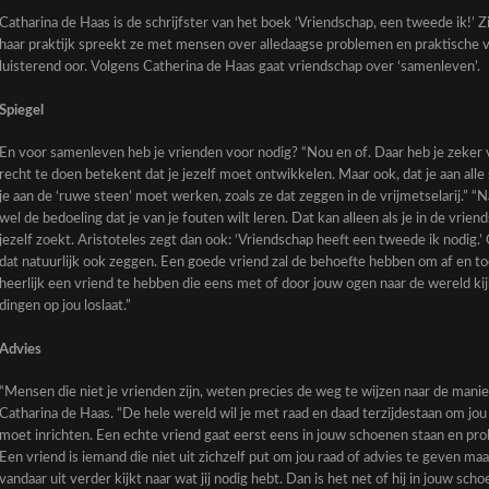
Catharina de Haas is de schrijfster van het boek ‘Vriendschap, een tweede ik!’ Zij
haar praktijk spreekt ze met mensen over alledaagse problemen en praktische vr
luisterend oor. Volgens Catherina de Haas gaat vriendschap over ‘samenleven’.
Spiegel
En voor samenleven heb je vrienden voor nodig? “Nou en of. Daar heb je zeker 
recht te doen betekent dat je jezelf moet ontwikkelen. Maar ook, dat je aan alle
je aan de ‘ruwe steen’ moet werken, zoals ze dat zeggen in de vrijmetselarij.” “
wel de bedoeling dat je van je fouten wilt leren. Dat kan alleen als je in de v
jezelf zoekt. Aristoteles zegt dan ook: ‘Vriendschap heeft een tweede ik nodig.’
dat natuurlijk ook zeggen. Een goede vriend zal de behoefte hebben om af en toe
heerlijk een vriend te hebben die eens met of door jouw ogen naar de wereld kijk
dingen op jou loslaat.”
Advies
“Mensen die niet je vrienden zijn, weten precies de weg te wijzen naar de manier
Catharina de Haas. “De hele wereld wil je met raad en daad terzijdestaan om jou 
moet inrichten. Een echte vriend gaat eerst eens in jouw schoenen staan en prob
Een vriend is iemand die niet uit zichzelf put om jou raad of advies te geven maa
vandaar uit verder kijkt naar wat jij nodig hebt. Dan is het net of hij in jouw sch