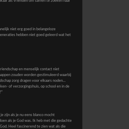
elkaar als vrienden om samen te zoeken naar
elijk niet erg goed in belangeloze
generaties hebben niet goed geleerd wat het
vriendschap en menselijk contact niet
schappen zouden worden gestimuleerd waarbij
endschap zorg dragen voor elkaars noden…
eken- of verzorgingshuis, op school en in de
?”
e zijn als je nu eens blanco mocht
doen als je God was. Ik heb met die gedachte
God. Heel fascinerend te zien wat als die