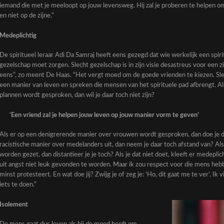
iemand die met je meeloopt op jouw levensweg. Hij zal je proberen te helpen 
en niet op de zijne.”
Medeplichtig
De spiritueel leraar Adi Da Samraj heeft eens gezegd dat wie werkelijk een spiri
gezelschap moet zorgen. Slecht gezelschap is in zijn visie desastreus voor een z
eens”, zo meent De Haas. “Het vergt moed om de goede vrienden te kiezen. Sle
een manier van leven en spreken die mensen van het spirituele pad afbrengt. Als
plannen wordt gesproken, dan wil je daar toch niet zijn?
‘Een vriend zal je helpen jouw leven op jouw manier vorm te geven’
Als er op een denigrerende manier over vrouwen wordt gesproken, dan doe je d
racistische manier over medelanders uit, dan neem je daar toch afstand van? 
worden gezet, dan distantieer je je toch? Als je dat niet doet, kleeft er medepli
uit angst niet leuk gevonden te worden. Maar ik zou respect voor die mens hebbe
minst protesteert. En wat doe jij? Zwijg je of zeg je: ‘Ho, dit gaat me te ver’. I
iets te doen.”
Isolement