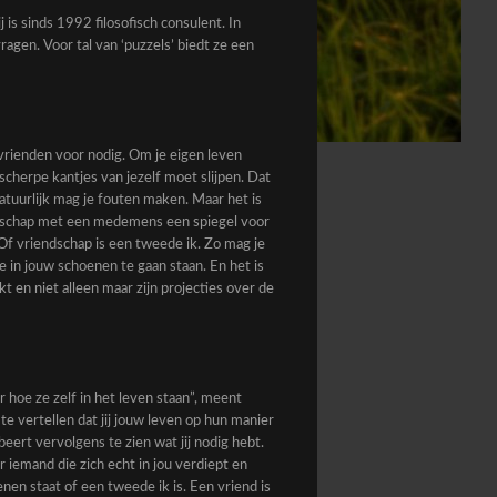
 is sinds 1992 filosofisch consulent. In
agen. Voor tal van ‘puzzels’ biedt ze een
vrienden voor nodig. Om je eigen leven
 scherpe kantjes van jezelf moet slijpen. Dat
Natuurlijk mag je fouten maken. Maar het is
riendschap met een medemens een spiegel voor
 Of vriendschap is een tweede ik. Zo mag je
 in jouw schoenen te gaan staan. En het is
t en niet alleen maar zijn projecties over de
 hoe ze zelf in het leven staan”, meent
te vertellen dat jij jouw leven op hun manier
eert vervolgens te zien wat jij nodig hebt.
r iemand die zich echt in jou verdiept en
oenen staat of een tweede ik is. Een vriend is