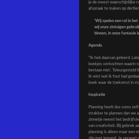
je de meest waarschijnlijke 
afspraak te maken op dertien
‘Wij spelen een rol in he
wij onze zintuigen gebru
binnen, in onze fantasie 
Agenda
“Ik heb daarvan geleerd. Lat
boekjes verkochten waarin st
bestaan niet’. Teleurgesteld l
Ik wist wat ik fout had geda
boek waar de toekomst in st
Inspiratie
Planning heeft dus soms zel
strakker te plannen dan we a
zinnetje neemt het bedrijfsl
van creativiteit. Bij gebrek 
planning is alleen maar een 
zijn met iemand. Je verwart 