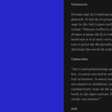
Fantaseren
Knoope zegt de Creatiespiraal
gebracht. Ik heb de structuur
waar te zijn. Het is geen me
schept. “Mensen treffen in z
dringen eropaan dat jij ze re
beeld wat er in je wens versc
kans is groot dat die gereali
doorloopt dan wordt de realis
Opborrelen
“Het is heel geheimzinnig w
iets. Je wenst een land te o
huis te bouwen. Je wenst een
een planeet te ontdekken, ee
vandaan komt, maar als die op
heeft zo zijn eigen wensen. 
verder zou moeten?”
KvK