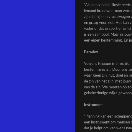
“Als een kind de illusie heef
iemand brandweerman worden?
zijn dat hij een vrachtwagen 
en graag vuur ziet. Het kan 
vader of dat je sportief je l
is een symbool. Maar in jouw 
een eigen bestemming. En jui
Paradox
Volgens Knoope is er echter
bestemming is… Door ons te v
waar geen zin, nut, doel en b
de zin van het zijn, met jou
van de zin. We moeten op zoek
geheimzinnige wijze gewoon 
Instrument
”Planning kan een scheppende
een instrument om mensen on
dat je helpt om van wens naa