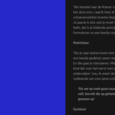
“Als iemand naar de Kamer va
het dorp mist, raad ik hem af
schoenenwinkel moeten beginn
Je passie is iets wat je moet
hebt, dat is je leidende prin
formuleren ze een beetje soci
Kwetsbaar
“Als je naar buiten komt met
een beetje gedeisd, wees reëel
En die gaat je stimuleren. M
kind dat voor het eerst met 
onderwijzer ‘nou, ik weet nie
voldoende om voor jaren scha
‘Als we op zoek gaan naar
zelf, borrelt die op gehei
gewoon op’
Symbool