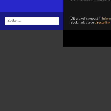
zoeken
zoeken
Dit artikel is gepost in
Inform
Bookmark via de
directe link