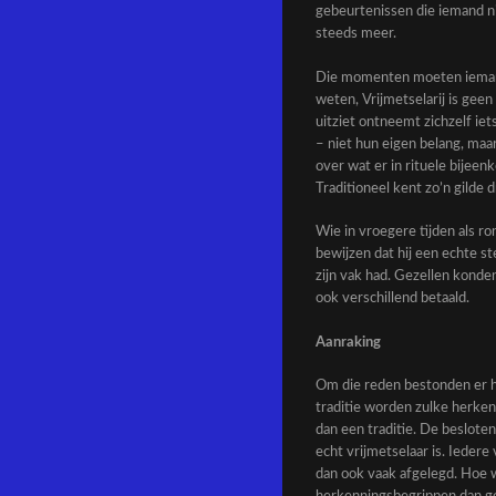
gebeurtenissen die iemand ni
steeds meer.
Die momenten moeten iemand
weten, Vrijmetselarij is gee
uitziet ontneemt zichzelf iet
– niet hun eigen belang, maa
over wat er in rituele bijee
Traditioneel kent zo’n gilde d
Wie in vroegere tijden als 
bewijzen dat hij een echte s
zijn vak had. Gezellen kond
ook verschillend betaald.
Aanraking
Om die reden bestonden er h
traditie worden zulke herken
dan een traditie. De beslote
echt vrijmetselaar is. Ieder
dan ook vaak afgelegd. Hoe w