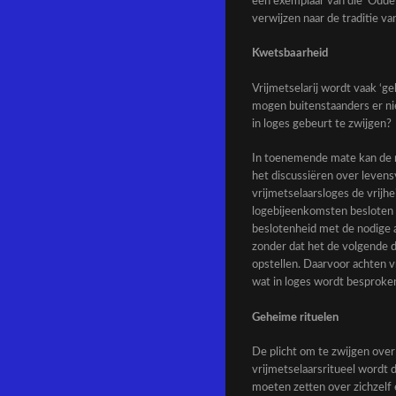
een exemplaar van die ‘Oude 
verwijzen naar de traditie va
Kwetsbaarheid
Vrijmetselarij wordt vaak ‘
mogen buitenstaanders er nie
in loges gebeurt te zwijgen?
In toenemende mate kan de ma
het discussiëren over leven
vrijmetselaarsloges de vrijhe
logebijeenkomsten besloten zi
beslotenheid met de nodige a
zonder dat het de volgende d
opstellen. Daarvoor achten v
wat in loges wordt besproke
Geheime rituelen
De plicht om te zwijgen over
vrijmetselaarsritueel wordt
moeten zetten over zichzelf 