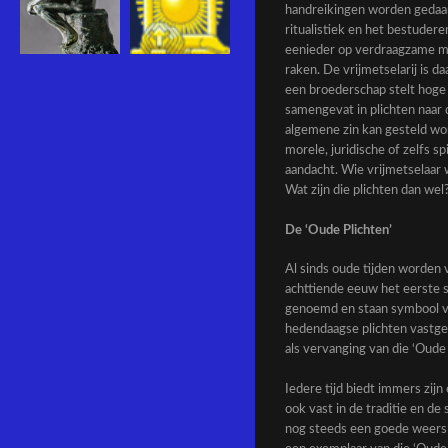
handreikingen worden gedaan
ritualistiek en het bestudere
eenieder op verdraagzame ma
raken. De vrijmetselarij is 
een broederschap stelt hoge 
samengevat in plichten naar 
algemene zin kan gesteld wo
morele, juridische of zelfs sp
aandacht. Wie vrijmetselaar w
Wat zijn die plichten dan wel
De ‘Oude Plichten’
Al sinds oude tijden worden
achttiende eeuw het eerste s
genoemd en staan symbool vo
hedendaagse plichten vastge
als vervanging van die ‘Oude 
Iedere tijd biedt immers zij
ook vast in de traditie en d
nog steeds een goede weersla