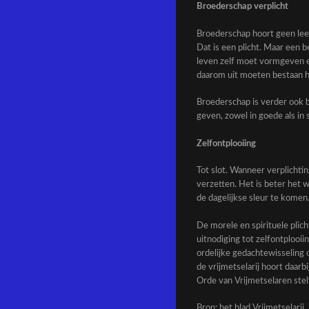
Broederschap verplicht
Broederschap hoort geen leeg 
Dat is een plicht. Maar een be
leven zelf moet vormgeven en
daarom uit moeten bestaan h
Broederschap is verder ook b
geven, zowel in goede als in s
Zelfontplooiing
Tot slot. Wanneer verplichtin
verzetten. Het is beter het w
de dagelijkse sleur te komen
De morele en spirituele plic
uitnodiging tot zelfontplooi
ordelijke gedachtewisseling 
de vrijmetselarij hoort daarb
Orde van Vrijmetselaren stel
Bron: het blad Vrijmetselarij