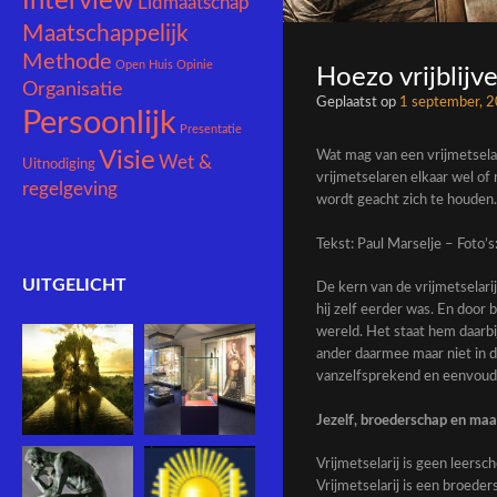
Interview
Lidmaatschap
Maatschappelijk
Methode
Open Huis
Opinie
Hoezo vrijblijv
Organisatie
Geplaatst op
1 september, 
Persoonlijk
Presentatie
Visie
Wat mag van een vrijmetsel
Wet &
Uitnodiging
vrijmetselaren elkaar wel of 
regelgeving
wordt geacht zich te houden. 
Tekst: Paul Marselje – Foto’s:
UITGELICHT
De kern van de vrijmetselarij
hij zelf eerder was. En door 
wereld. Het staat hem daarbij
ander daarmee maar niet in d
vanzelfsprekend en eenvoudig
Jezelf, broederschap en maa
Vrijmetselarij is geen leersc
Vrijmetselarij is een broede